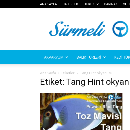
ANA SAYFA
HABERLER
HUKUK
BARINAK
VET
Sürmeli
AKVARYUM
BALIK TÜRLERİ
KEDİ TÜR
Ana Sayfa
Etiketler
Tang Hint okyanusu
Etiket: Tang Hint okya