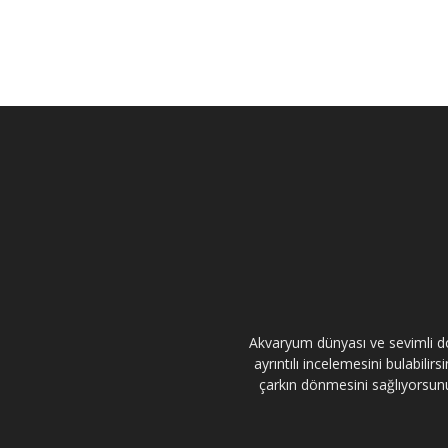
Akvaryum dünyası ve sevimli dos
ayrıntılı incelemesini bulabili
çarkın dönmesini sağlıyorsunuz