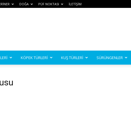
ERİNER
DOĞA
PÜF NOKTASI
İLETİŞİM
LERİ
KÖPEK TÜRLERİ
KUŞ TÜRLERİ
SÜRÜNGENLER
nusu