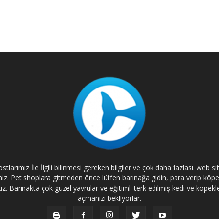
tlarımız İle İlgili bilinmesi gereken bilgiler ve çok daha fazlası. web s
rsiniz. Pet shoplara gitmeden önce lütfen barınağa gidin, para verip kö
. Barınakta çok güzel yavrular ve eğitimli terk edilmiş kedi ve köpekle
açmanızı bekliyorlar.