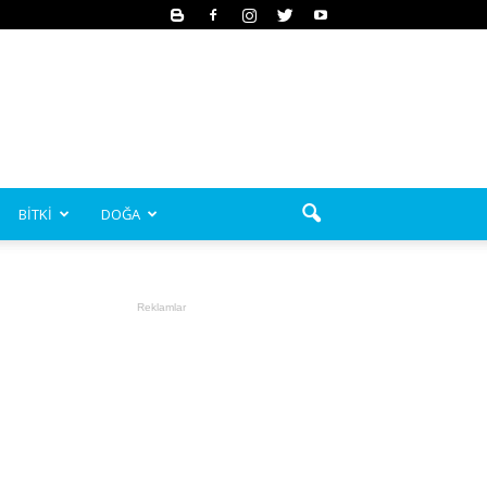
BİTKİ
DOĞA
Reklamlar