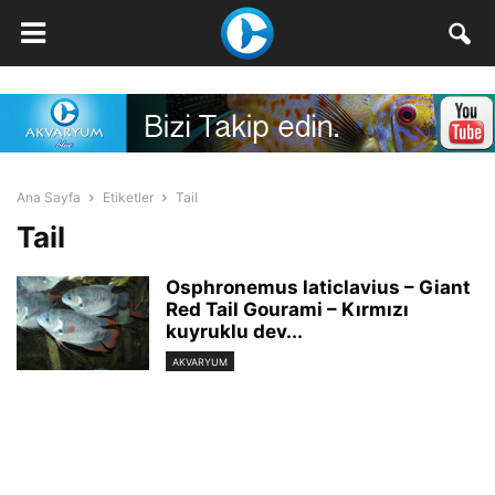
Ana Sayfa
Etiketler
Tail
Tail
Osphronemus laticlavius – Giant
Red Tail Gourami – Kırmızı
kuyruklu dev...
AKVARYUM