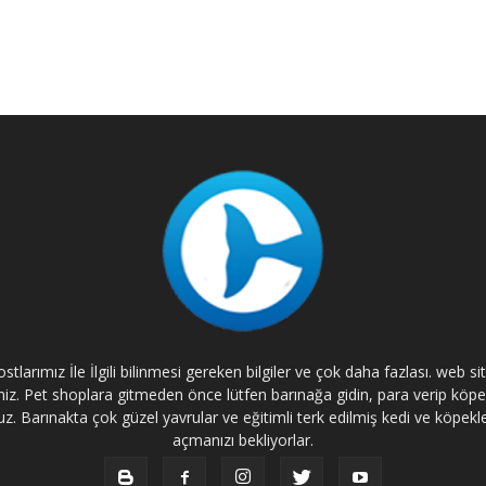
tlarımız İle İlgili bilinmesi gereken bilgiler ve çok daha fazlası. web s
rsiniz. Pet shoplara gitmeden önce lütfen barınağa gidin, para verip kö
. Barınakta çok güzel yavrular ve eğitimli terk edilmiş kedi ve köpekle
açmanızı bekliyorlar.