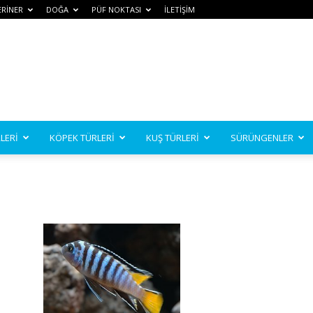
ERİNER
DOĞA
PÜF NOKTASI
İLETİŞİM
LERİ
KÖPEK TÜRLERİ
KUŞ TÜRLERİ
SÜRÜNGENLER