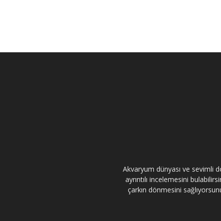
Akvaryum dünyası ve sevimli dos
ayrıntılı incelemesini bulabili
çarkın dönmesini sağlıyorsunuz