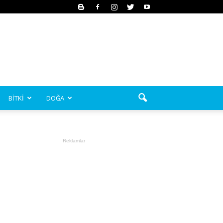
BİTKİ
DOĞA
Reklamlar