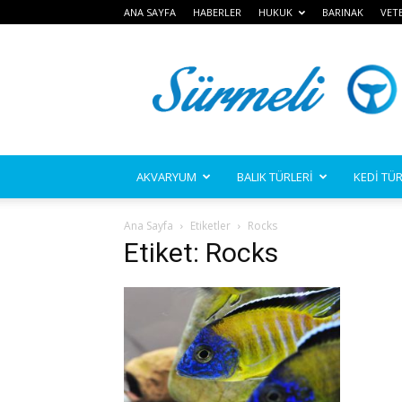
ANA SAYFA
HABERLER
HUKUK
BARINAK
VET
Sürmeli
AKVARYUM
BALIK TÜRLERİ
KEDİ TÜR
Ana Sayfa
Etiketler
Rocks
Etiket: Rocks