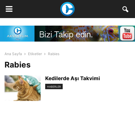
Ana Sayfa
Etiketler
Rabies
Rabies
Kedilerde Aşı Takvimi
HABERLER