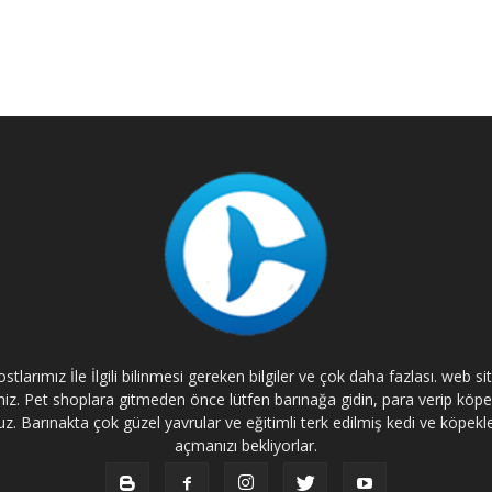
tlarımız İle İlgili bilinmesi gereken bilgiler ve çok daha fazlası. web s
rsiniz. Pet shoplara gitmeden önce lütfen barınağa gidin, para verip kö
. Barınakta çok güzel yavrular ve eğitimli terk edilmiş kedi ve köpekle
açmanızı bekliyorlar.