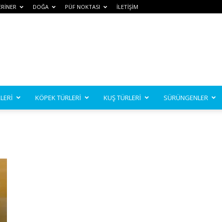
ERİNER
DOĞA
PÜF NOKTASI
İLETİŞİM
LERİ
KÖPEK TÜRLERİ
KUŞ TÜRLERİ
SÜRÜNGENLER