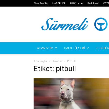
ANA SAYFA
HABERLER
HUKUK
BARINAK
VET
Sürmeli
AKVARYUM
BALIK TÜRLERİ
KEDİ TÜR
Ana Sayfa
Etiketler
Pitbull
Etiket: pitbull