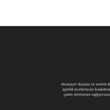
Akvaryum dünyası ve sevimli dos
ayrıntılı incelemesini bulabili
çarkın dönmesini sağlıyorsunuz