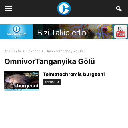
Ana Sayfa
Etiketler
OmnivorTanganyika Gölü
OmnivorTanganyika Gölü
Telmatochromis burgeoni
AKVARYUM