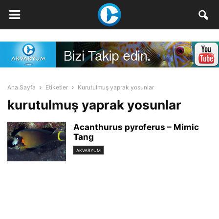
Ana Sayfa
Etiketler
Kurutulmuş yaprak yosunlar
kurutulmuş yaprak yosunlar
Acanthurus pyroferus – Mimic
Tang
AKVARYUM