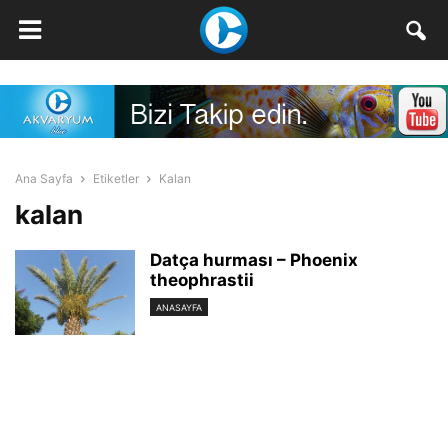
Ana Sayfa
Etiketler
Kalan
kalan
Datça hurması – Phoenix
theophrastii
ANASAYFA