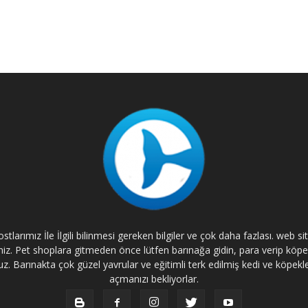
tlarımız İle İlgili bilinmesi gereken bilgiler ve çok daha fazlası. web s
rsiniz. Pet shoplara gitmeden önce lütfen barınağa gidin, para verip kö
. Barınakta çok güzel yavrular ve eğitimli terk edilmiş kedi ve köpekle
açmanızı bekliyorlar.