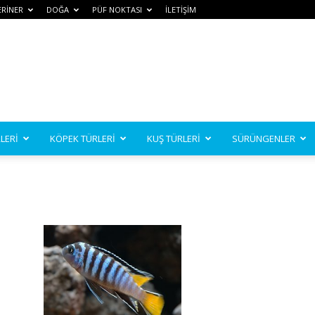
ERİNER
DOĞA
PÜF NOKTASI
İLETİŞİM
LERİ
KÖPEK TÜRLERİ
KUŞ TÜRLERİ
SÜRÜNGENLER