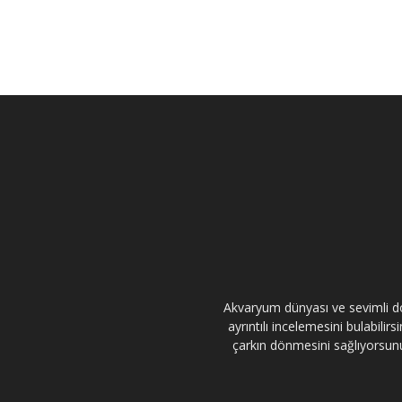
Akvaryum dünyası ve sevimli dos
ayrıntılı incelemesini bulabili
çarkın dönmesini sağlıyorsunuz