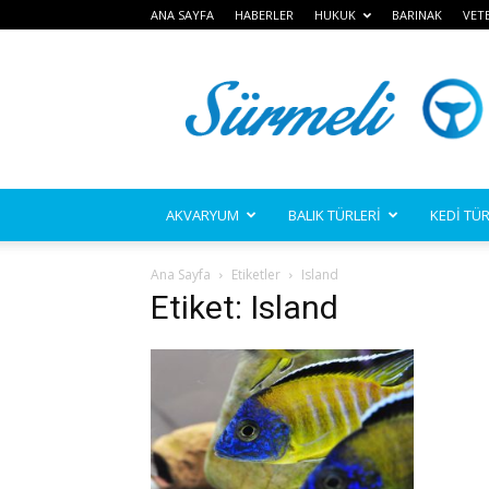
ANA SAYFA
HABERLER
HUKUK
BARINAK
VET
Sürmeli
AKVARYUM
BALIK TÜRLERİ
KEDİ TÜR
Ana Sayfa
Etiketler
Island
Etiket: Island