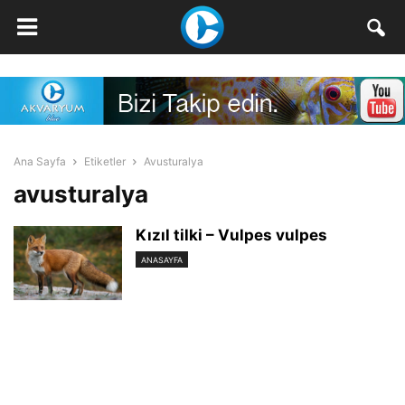
Ana Sayfa
Etiketler
Avusturalya
avusturalya
Kızıl tilki – Vulpes vulpes
ANASAYFA