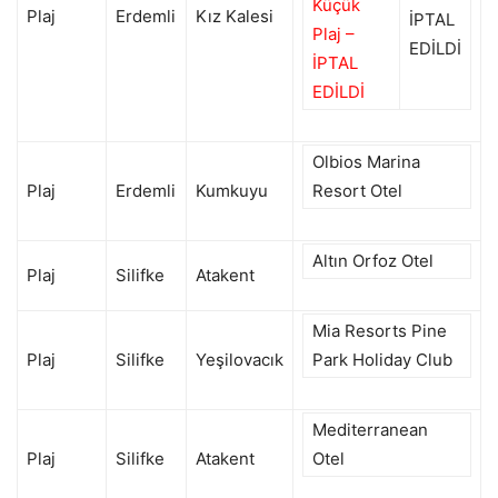
Küçük
Plaj
Erdemli
Kız Kalesi
İPTAL
Plaj –
EDİLDİ
İPTAL
EDİLDİ
Olbios Marina
Plaj
Erdemli
Kumkuyu
Resort Otel
Altın Orfoz Otel
Plaj
Silifke
Atakent
Mia Resorts Pine
Plaj
Silifke
Yeşilovacık
Park Holiday Club
Mediterranean
Plaj
Silifke
Atakent
Otel