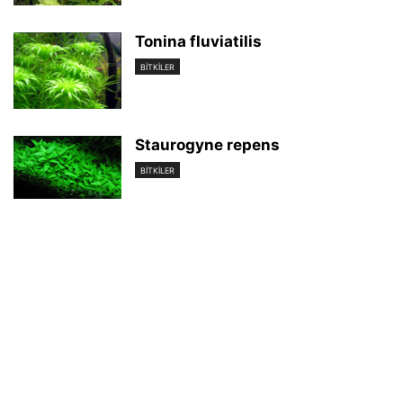
Tonina fluviatilis
BİTKİLER
Staurogyne repens
BİTKİLER