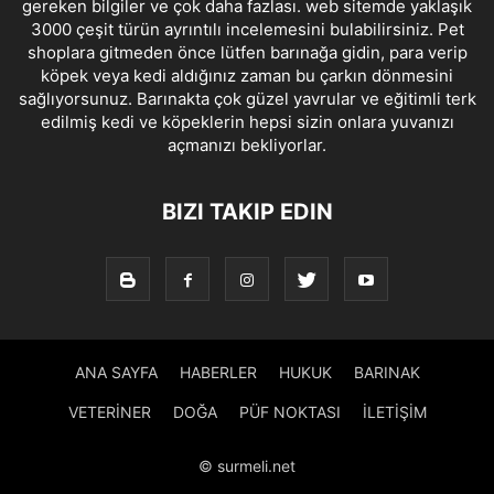
gereken bilgiler ve çok daha fazlası. web sitemde yaklaşık
3000 çeşit türün ayrıntılı incelemesini bulabilirsiniz. Pet
shoplara gitmeden önce lütfen barınağa gidin, para verip
köpek veya kedi aldığınız zaman bu çarkın dönmesini
sağlıyorsunuz. Barınakta çok güzel yavrular ve eğitimli terk
edilmiş kedi ve köpeklerin hepsi sizin onlara yuvanızı
açmanızı bekliyorlar.
BIZI TAKIP EDIN
ANA SAYFA
HABERLER
HUKUK
BARINAK
VETERİNER
DOĞA
PÜF NOKTASI
İLETİŞİM
© surmeli.net