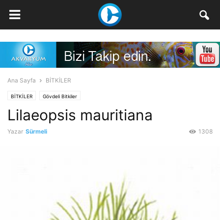
Ana Sayfa
BİTKİLER
BİTKİLER
Gövdeli Bitkiler
Lilaeopsis mauritiana
Yazar
Sürmeli
1308