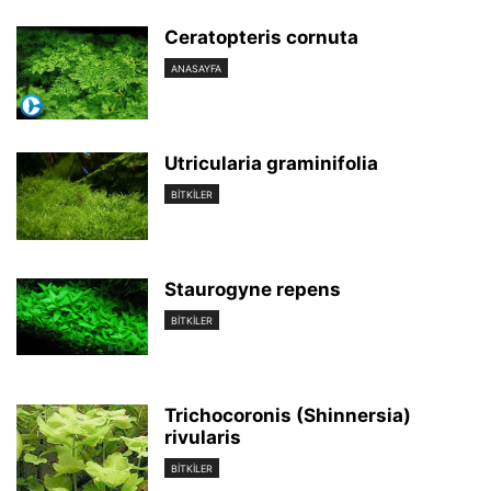
Ceratopteris cornuta
ANASAYFA
Utricularia graminifolia
BİTKİLER
Staurogyne repens
BİTKİLER
Trichocoronis (Shinnersia)
rivularis
BİTKİLER