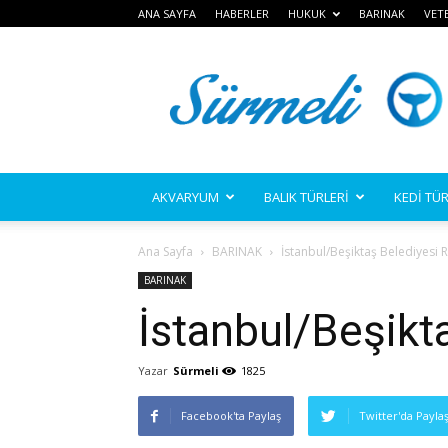
ANA SAYFA
HABERLER
HUKUK
BARINAK
VET
Sürmeli
AKVARYUM
BALIK TÜRLERİ
KEDİ TÜR
Ana Sayfa
BARINAK
İstanbul/Beşiktaş Belediyesi 
BARINAK
İstanbul/Beşikt
Yazar
Sürmeli
1825
Facebook'ta Paylaş
Twitter'da Payla