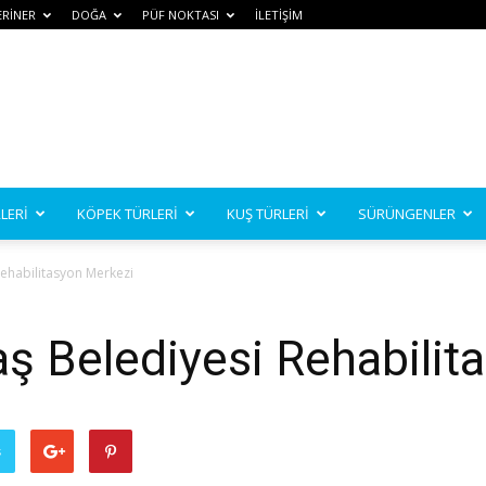
ERİNER
DOĞA
PÜF NOKTASI
İLETİŞİM
LERİ
KÖPEK TÜRLERİ
KUŞ TÜRLERİ
SÜRÜNGENLER
Rehabilitasyon Merkezi
aş Belediyesi Rehabilit
ş