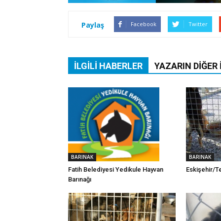
Paylaş
Facebook
Twitter
İLGILI HABERLER
YAZARIN DIĞER 
BARINAK
BARINAK
Fatih Belediyesi Yedikule Hayvan
Eskişehir/T
Barınağı