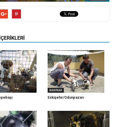
İÇERIKLERI
BARINAK
epebaşı
Eskişehir/Odunpazarı