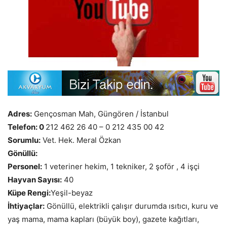
Adres:
Gençosman Mah, Güngören / İstanbul
Telefon:
0
212 462 26 40 – 0 212 435 00 42
Sorumlu:
Vet. Hek. Meral Özkan
Gönüllü:
Personel:
1 veteriner hekim, 1 tekniker, 2 şoför , 4 işçi
Hayvan Sayısı:
40
Küpe Rengi:
Yeşil-beyaz
İhtiyaçlar:
Gönüllü, elektrikli çalışır durumda ısıtıcı, kuru ve
yaş mama, mama kapları (büyük boy), gazete kağıtları,