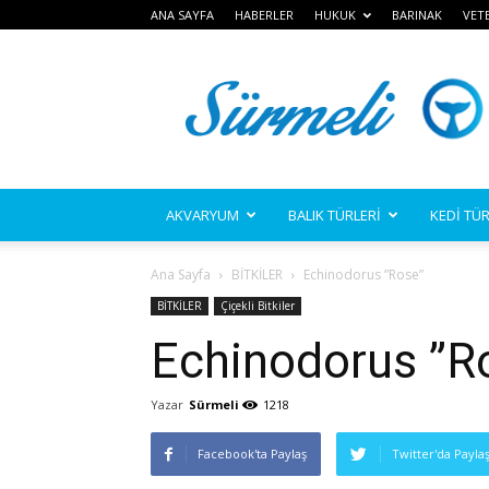
ANA SAYFA
HABERLER
HUKUK
BARINAK
VET
Sürmeli
AKVARYUM
BALIK TÜRLERİ
KEDİ TÜR
Ana Sayfa
BİTKİLER
Echinodorus ”Rose”
BİTKİLER
Çiçekli Bitkiler
Echinodorus ”R
Yazar
Sürmeli
1218
Facebook'ta Paylaş
Twitter'da Payla