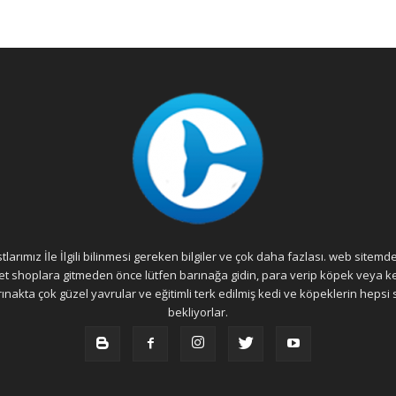
rımız İle İlgili bilinmesi gereken bilgiler ve çok daha fazlası. web sitemde 
 Pet shoplara gitmeden önce lütfen barınağa gidin, para verip köpek veya k
nakta çok güzel yavrular ve eğitimli terk edilmiş kedi ve köpeklerin hepsi 
bekliyorlar.