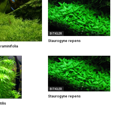
BİTKİLER
Staurogyne repens
graminifolia
BİTKİLER
Staurogyne repens
tilis