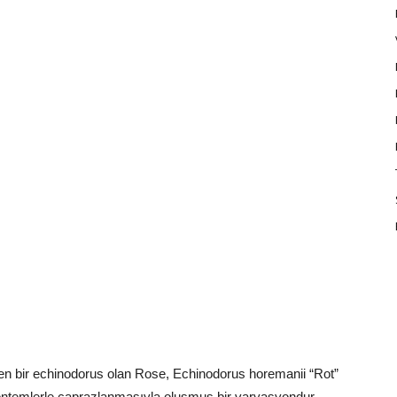
en bir echinodorus olan Rose, Echinodorus horemanii “Rot”
l yöntemlerle çaprazlanmasıyla oluşmuş bir varyasyondur.