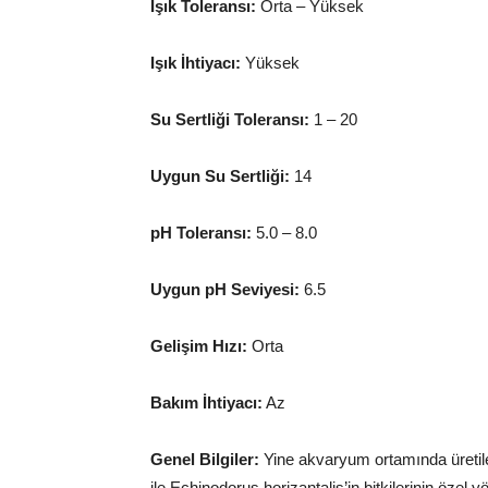
Işık Toleransı:
Orta – Yüksek
Işık İhtiyacı:
Yüksek
Su Sertliği Toleransı:
1 – 20
Uygun Su Sertliği:
14
pH Toleransı:
5.0 – 8.0
Uygun pH Seviyesi:
6.5
Gelişim Hızı:
Orta
Bakım İhtiyacı:
Az
Genel Bilgiler:
Yine akvaryum ortamında üretil
ile Echinodorus horizantalis’in bitkilerinin öze