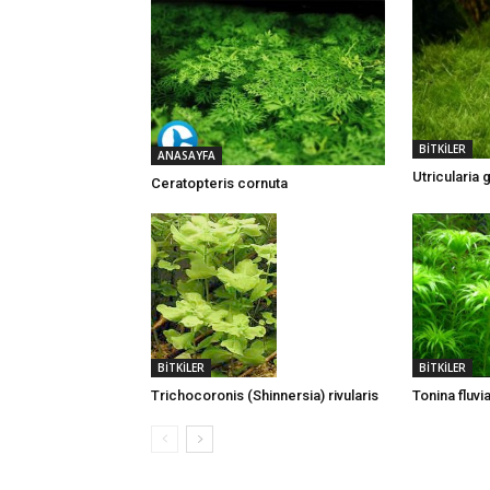
BİTKİLER
ANASAYFA
Utricularia 
Ceratopteris cornuta
BİTKİLER
BİTKİLER
Trichocoronis (Shinnersia) rivularis
Tonina fluvia