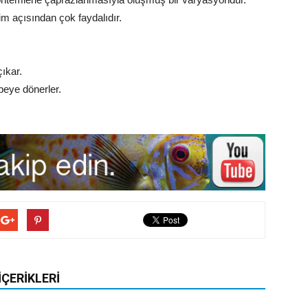
şim açısından çok faydalıdır.
ıkar.
beye dönerler.
İÇERIKLERI