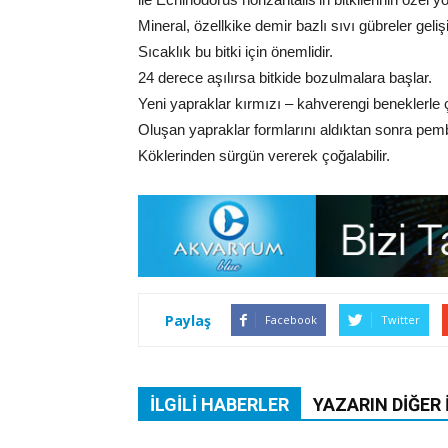
Mineral, özellkike demir bazlı sıvı gübreler geli
Sıcaklık bu bitki için önemlidir.
24 derece aşılırsa bitkide bozulmalara başlar.
Yeni yapraklar kırmızı – kahverengi beneklerle ç
Oluşan yapraklar formlarını aldıktan sonra pem
Köklerinden sürgün vererek çoğalabilir.
Paylaş
Facebook
Twitter
İLGILI HABERLER
YAZARIN DIĞER 