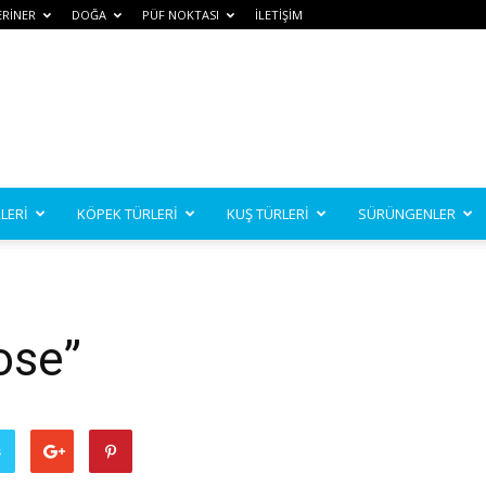
ERİNER
DOĞA
PÜF NOKTASI
İLETİŞİM
LERİ
KÖPEK TÜRLERİ
KUŞ TÜRLERİ
SÜRÜNGENLER
ose”
ş