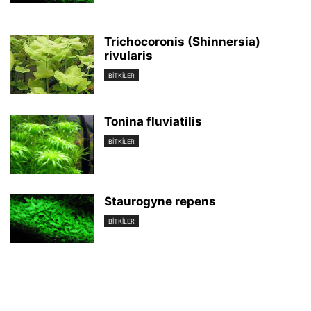
Trichocoronis (Shinnersia)
rivularis
BİTKİLER
Tonina fluviatilis
BİTKİLER
Staurogyne repens
BİTKİLER