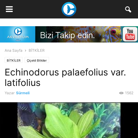
Ana Sayfa
BİTKİLER
BİTKİLER
Çiçekli Bitkiler
Echinodorus palaefolius var.
latifolius
Yazar
Sürmeli
1562