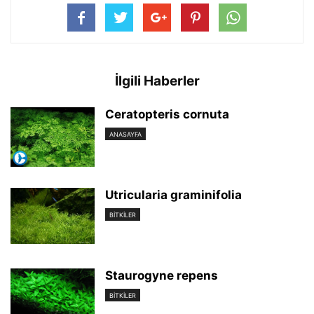
İlgili Haberler
Ceratopteris cornuta
ANASAYFA
Utricularia graminifolia
BİTKİLER
Staurogyne repens
BİTKİLER