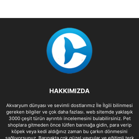
HAKKIMIZDA
Akvaryum dünyası ve sevimli dostlarımız İle İlgili bilinmesi
gereken bilgiler ve çok daha fazlası. web sitemde yaklaşık
3000 çeşit türün ayrıntılı incelemesini bulabilirsiniz. Pet
shoplara gitmeden önce lütfen barınağa gidin, para verip
köpek veya kedi aldığınız zaman bu çarkın dönmesini
sağlıyorsunuz. Barınakta çok güzel yavrular ve eğitimli terk