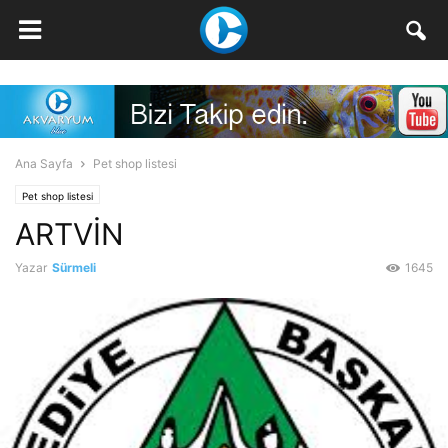
Ana Sayfa
Pet shop listesi
Pet shop listesi
ARTVİN
Yazar
Sürmeli
1645