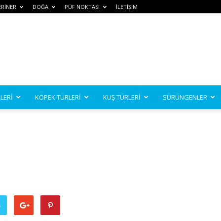
ERİNER
DOĞA
PÜF NOKTASI
İLETİŞİM
LERİ
KÖPEK TÜRLERİ
KUŞ TÜRLERİ
SÜRÜNGENLER
ş