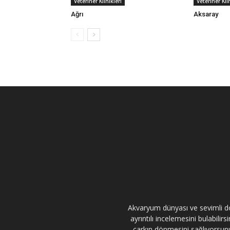
Veteriner Kli
Veteriner Klinikleri
Aksaray
Ağrı
Akvaryum dünyası ve sevimli dos
ayrıntılı incelemesini bulabili
çarkın dönmesini sağlıyorsunuz