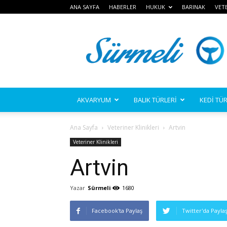
ANA SAYFA
HABERLER
HUKUK
BARINAK
VET
Sürmeli
AKVARYUM
BALIK TÜRLERİ
KEDİ TÜR
Ana Sayfa
Veteriner Klinikleri
Artvin
Veteriner Klinikleri
Artvin
Yazar
Sürmeli
1680
Facebook'ta Paylaş
Twitter'da Payla