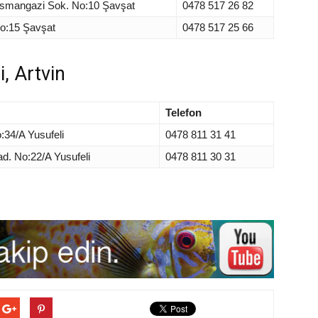
smangazi Sok. No:10 Şavşat
0478 517 26 82
No:15 Şavşat
0478 517 25 66
i, Artvin
Telefon
:34/A Yusufeli
0478 811 31 41
d. No:22/A Yusufeli
0478 811 30 31