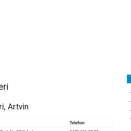
eri
i, Artvin
Telefon