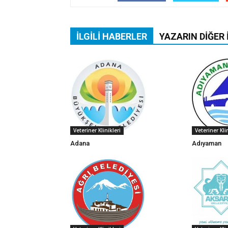
İLGILI HABERLER
YAZARIN DIĞER 
Veteriner Klinikleri
Veteriner Kli
Adana
Adıyaman