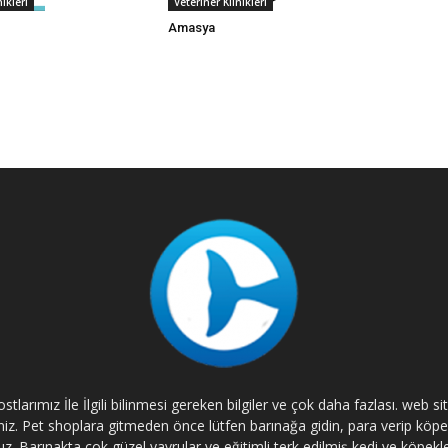
nikleri
Veteriner Klinikleri
Amasya
tlarımız İle İlgili bilinmesi gereken bilgiler ve çok daha fazlası. web s
rsiniz. Pet shoplara gitmeden önce lütfen barınağa gidin, para verip kö
. Barınakta çok güzel yavrular ve eğitimli terk edilmiş kedi ve köpekle