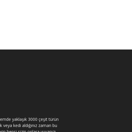
itemde yaklaşık 3000 çeşit türün
pek veya kedi aldığınız zaman bu
rin hepsi sizin onlara yuvanızı