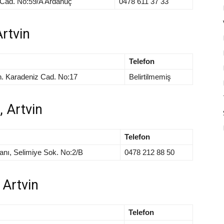
Cad. No:59/A Ardanuç
0478 611 37 33
Artvin
Telefon
h. Karadeniz Cad. No:17
Belirtilmemiş
, Artvin
Telefon
nı, Selimiye Sok. No:2/B
0478 212 88 50
 Artvin
Telefon