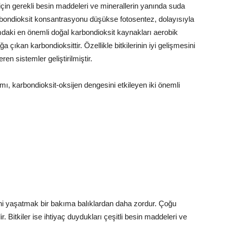
 için gerekli besin maddeleri ve minerallerin yanında suda
arbondioksit konsantrasyonu düşükse fotosentez, dolayısıyla
mdaki en önemli doğal karbondioksit kaynakları aerobik
a çıkan karbondioksittir. Özellikle bitkilerinin iyi gelişmesini
ren sistemler geliştirilmiştir.
ı, karbondioksit-oksijen dengesini etkileyen iki önemli
lerini yaşatmak bir bakıma balıklardan daha zordur. Çoğu
lir. Bitkiler ise ihtiyaç duydukları çeşitli besin maddeleri ve