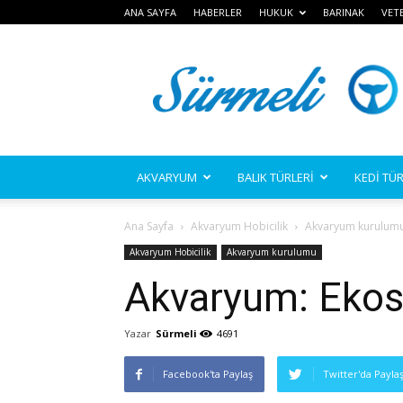
ANA SAYFA
HABERLER
HUKUK
BARINAK
VET
Sürmeli
AKVARYUM
BALIK TÜRLERİ
KEDİ TÜR
Ana Sayfa
Akvaryum Hobicilik
Akvaryum kurulum
Akvaryum Hobicilik
Akvaryum kurulumu
Akvaryum: Eko
Yazar
Sürmeli
4691
Facebook'ta Paylaş
Twitter'da Payla