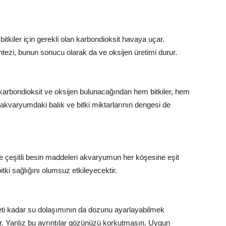
e bitkiler için gerekli olan karbondioksit havaya uçar.
tezi, bunun sonucu olarak da ve oksijen üretimi durur.
li karbondioksit ve oksijen bulunacağından hem bitkiler, hem
 akvaryumdaki balık ve bitki miktarlarının dengesi de
e çeşitli besin maddeleri akvaryumun her köşesine eşit
ki sağlığını olumsuz etkileyecektir.
iddeti kadar su dolaşımının da dozunu ayarlayabilmek
r. Yanlız bu ayrıntılar gözünüzü korkutmasın. Uygun