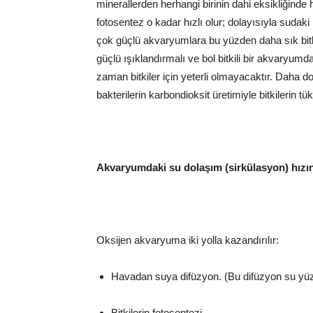
minerallerden herhangi birinin dahi eksikliğind
fotosentez o kadar hızlı olur; dolayısıyla sudaki
çok güçlü akvaryumlara bu yüzden daha sık bitk
güçlü ışıklandırmalı ve bol bitkili bir akvaryumda
zaman bitkiler için yeterli olmayacaktır. Daha do
bakterilerin karbondioksit üretimiyle bitkilerin t
Akvaryumdaki su dolaşım (sirkülasyon) hızın
Oksijen akvaryuma iki yolla kazandırılır:
Havadan suya difüzyon. (Bu difüzyon su yüzey
Bitkilerin fotosentezi.