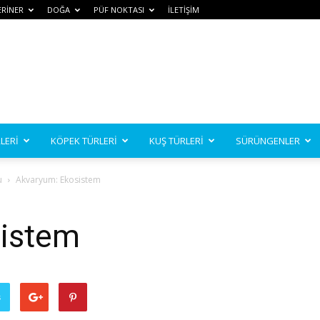
ERİNER
DOĞA
PÜF NOKTASI
İLETİŞİM
LERİ
KÖPEK TÜRLERİ
KUŞ TÜRLERİ
SÜRÜNGENLER
u
Akvaryum: Ekosistem
sistem
ş