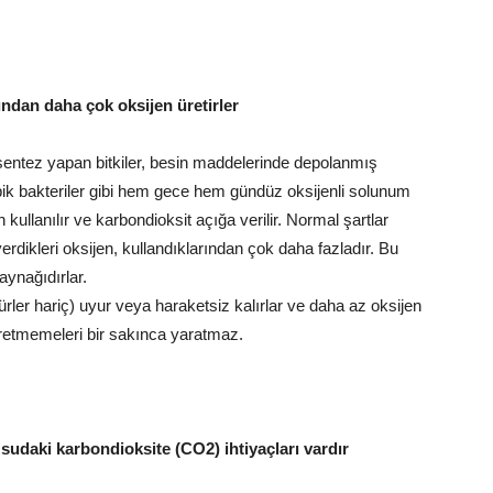
ından daha çok oksijen üretirler
osentez yapan bitkiler, besin maddelerinde depolanmış
obik bakteriler gibi hem gece hem gündüz oksijenli solunum
kullanılır ve karbondioksit açığa verilir. Normal şartlar
erdikleri oksijen, kullandıklarından çok daha fazladır. Bu
aynağıdırlar.
türler hariç) uyur veya haraketsiz kalırlar ve daha az oksijen
 üretmemeleri bir sakınca yaratmaz.
n sudaki karbondioksite (CO2) ihtiyaçları vardır