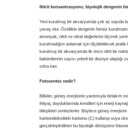
Nitrit konsantrasyonu; biyolojik dengenin bi
Yeni kurulmuş bir akvaryumda çok az sayıda bak
yavaş olur. Özellikle dengenin henüz kurulmamı
amonyak, nitrit ve nitrat değerlerini ölçmek yeri
kurulmadığını anlamak için ölçülebilecek pratik 
kurulmuş bir akvaryumda ilk önce nitrit bir noktay
bakterilerinin sayısı yeterli bir düzeye ulaştı
sıfıra iner.
Fotosentez nedir?
Bitkiler, güneş enerjisinin yardımıyla birtakım i
ihtiyaç duyduklarında kendileri için enerji kayn
bileşikleri sentezlerler. Böylece güneş enerjisini
karbondioksitteki karbonu (C) kullanıp suya oksije
gerçekleştirdikleri bu biyolojik dönüşüme fotose