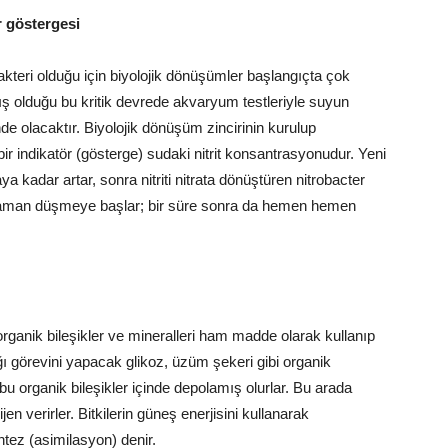
r göstergesi
teri olduğu için biyolojik dönüşümler başlangıçta çok
ş olduğu bu kritik devrede akvaryum testleriyle suyun
nde olacaktır. Biyolojik dönüşüm zincirinin kurulup
bir indikatör (gösterge) sudaki nitrit konsantrasyonudur. Yeni
a kadar artar, sonra nitriti nitrata dönüştüren nitrobacter
ğı zaman düşmeye başlar; bir süre sonra da hemen hemen
norganik bileşikler ve mineralleri ham madde olarak kullanıp
ağı görevini yapacak glikoz, üzüm şekeri gibi organik
 bu organik bileşikler içinde depolamış olurlar. Bu arada
n verirler. Bitkilerin güneş enerjisini kullanarak
ntez (asimilasyon) denir.